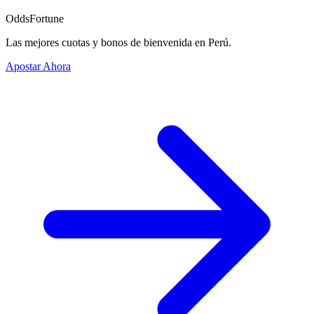
OddsFortune
Las mejores cuotas y bonos de bienvenida en Perú.
Apostar Ahora