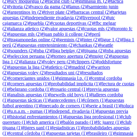
(
2
)
#
ucv moquegua
(
2
)
#
racing club
(
2
)
#
gimnasia m.
(
2
)
#
táctica
(
2
)
#
vitoria
(
2
)
#
vasco da gama
(
2
)
#
lanus
(
2
)
#
sarmiento junin
(
2
)
#
argentinos jrs
(
2
)
#
river plate
(
2
)
#
barracas central
(
2
)
#
tarjetas
apuestas
(
2
)
#
independiente rivadavia
(
2
)
#
liverpool
(
2
)
#
utc
cajamarca
(
2
)
#
puebla
(
2
)
#
cuotas deportivas
(
2
)
#
fbc melgar
(
2
)
#
alianza atletico
(
2
)
#
valor apuestas
(
2
)
#
cuotas mls
(
2
)
#
toronto fc
(
2
)
#
apuestas mls
(
2
)
#
juan pablo ii college
(
2
)
#
perú
(
2
)
#
tragamonedas online
(
2
)
#
geminis
(
2
)
#
inter
(
2
)
#
ligue 1
(
2
)
#
liga 1
perú
(
2
)
#
apuestas entretenimiento
(
2
)
#
chankas
(
2
)
#
seattle
(
2
)
#
sounders
(
2
)
#
nba
(
2
)
#
liga betplay
(
2
)
#
tijuana
(
2
)
#
nba apuestas
(
2
)
#
seleccion peruana
(
2
)
#
torneo apertura
(
2
)
#
mujer
(
2
)
#
apuestas
liga 1
(
2
)
#
alianza
(
2
)
#
voley peru
(
2
)
#
clippers
(
2
)
#
oddsfortune
(
2
)
#
apuestas la liga
(
2
)
#
atletico
(
2
)
#
madrid
(
2
)
#
warriors
(
2
)
#
apuestas voley
(
2
)
#
resultados uni
(
2
)
#
resultados
(
2
)
#
comerciantes unidos
(
1
)
#
gimnasia l.p.
(
1
)
#
central cordoba
(
1
)
#
corners apuestas
(
1
)
#
probabilidad implicita
(
1
)
#
lectura de cuotas
(
1
)
#
belgrano cordoba
(
1
)
#
rosario central
(
1
)
#
previa apuestas
(
1
)
#
analisis apuestas
(
1
)
#
newells old boys
(
1
)
#
talleres cordoba
(
1
)
#
apuestas tácticas
(
1
)
#
antecedentes
(
1
)
#
córners
(
1
)
#
apuestas
futbol argentino
(
1
)
#
mercado de corners
(
1
)
#
serie a brasil
(
1
)
#
toluca
(
1
)
#
u.n.a.m. - pumas
(
1
)
#
independ. rivadavia
(
1
)
#
apuestas previa
(
1
)
#
historial enfrentamientos
(
1
)
#
apuestas liga profesional
(
1
)
#
club
queretaro
(
1
)
#
club america
(
1
)
#
balón parado
(
1
)
#
fc juarez
(
1
)
#
club
tijuana
(
1
)
#
tigres uanl
(
1
)
#
estadisticas
(
1
)
#
probabilidades apuestas
(
1
)
#
central córdoba
(
1
)
#
apuestas tarjetas
(
1
)
#
brasileiro
(
1
)
#
gimnasia