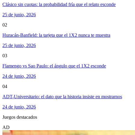
Clásico sin cuotas: la probabilidad fría que el relato esconde
25 de junio, 2026
02
Huracán-Banfield: la tarjeta que el 1X2 nunca te muestra
25 de junio, 2026
03
Flamengo vs Sao Paulo: el ángulo que el 1X2 esconde
24 de junio, 2026
04
ADT-Universitario: el dato que la historia insiste en mostrarnos
24 de junio, 2026
Juegos destacados
AD