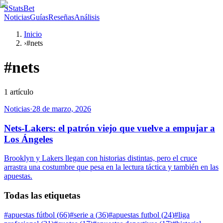
S
StatsBet
Noticias
Guías
Reseñas
Análisis
Inicio
›
#nets
#
nets
1
artículo
Noticias
·
28 de marzo, 2026
Nets-Lakers: el patrón viejo que vuelve a empujar a
Los Ángeles
Brooklyn y Lakers llegan con historias distintas, pero el cruce
arrastra una costumbre que pesa en la lectura táctica y también en las
apuestas.
Todas las etiquetas
#
apuestas fútbol
(
66
)
#
serie a
(
36
)
#
apuestas futbol
(
24
)
#
liga